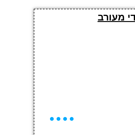
י מעורב