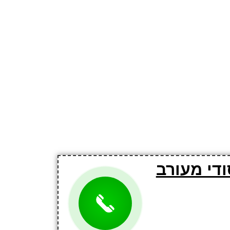
די מעורב