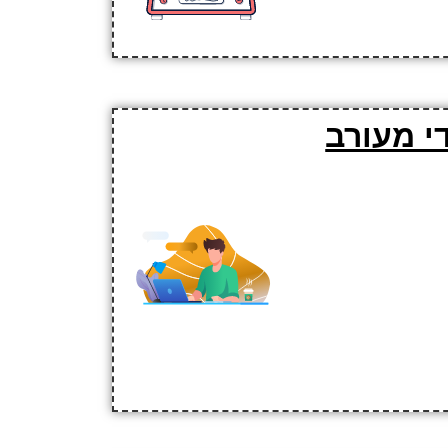
י מעורב