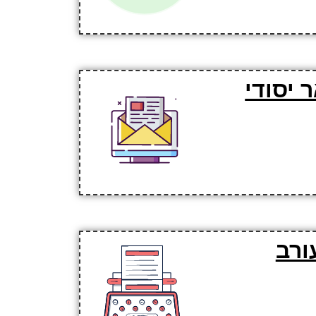
 יסודי
ורב