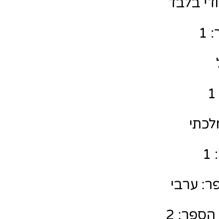
ודי בלבד
 1
לכתי
1
ר: ערבי
הספר: 2