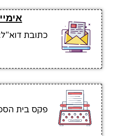
אימיי
כתובת דוא"ל: dianaj1@hinuchm.k12.il
פקס בית הספר: 660491