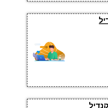
יל
נדיל