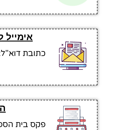
אימייל ל
כתובת דוא"ל: zalben27@hinuchm.k12.il
הפ
פקס בית הספר: 828079