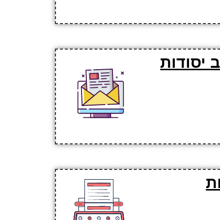
 יסודות
ת