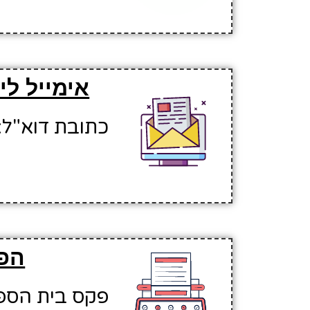
אימייל לי
כתובת דוא"ל: inalev3@hinuchm.k12.il
הפק
פקס בית הספר: 410076