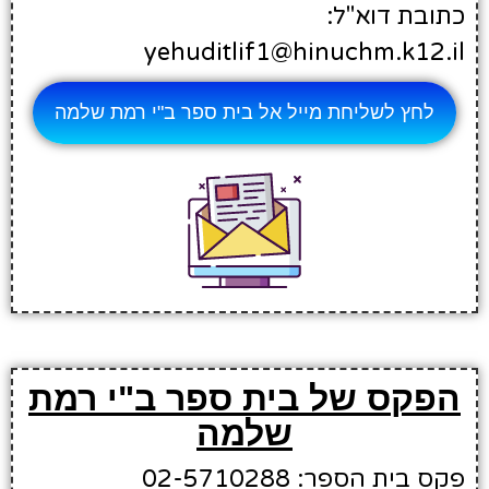
כתובת דוא"ל:
yehuditlif1@hinuchm.k12.il
לחץ לשליחת מייל אל בית ספר ב"י רמת שלמה
הפקס של בית ספר ב"י רמת
שלמה
פקס בית הספר: 02-5710288