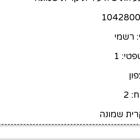
 רשמי
טי: 1
פון
: 2
רית שמונה