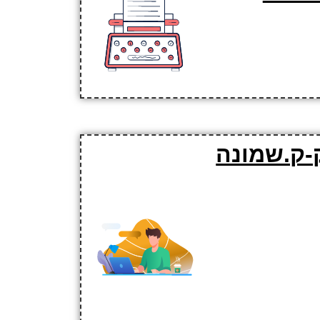
-ק.שמונה