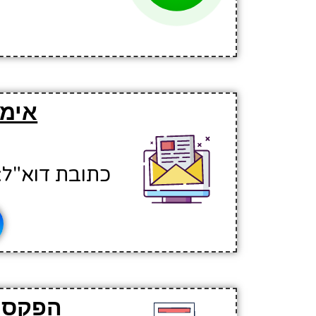
אימי
כתובת דוא"ל: ellaamr@hinuchm.k12.il
הפקס ש