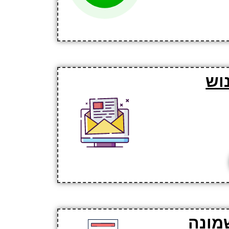
וש
מונה