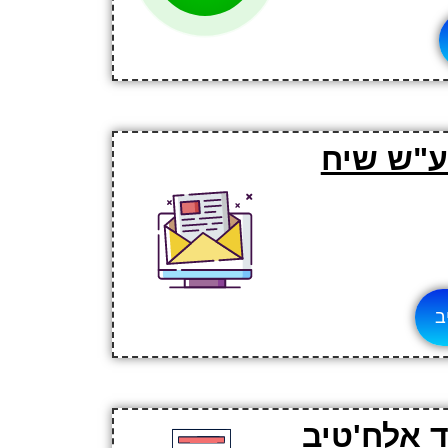
 ע"ש שיח
ב
 אלח'טיב