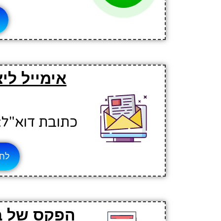
אימייל לי
כתובת דוא"ל: zithal@hinuchm.k12.il
לחץ
הפקס של בי