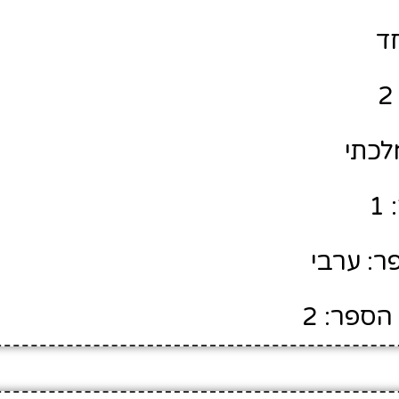
חד
לכתי
1
ר: ערבי
הספר: 2