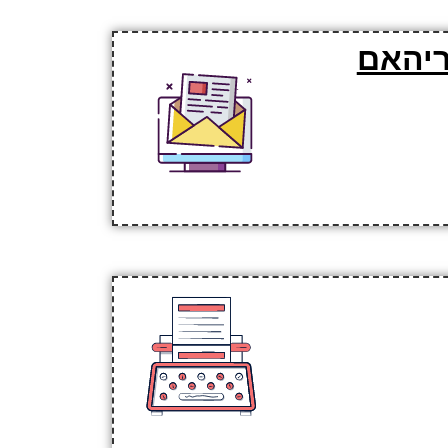
ריהאם