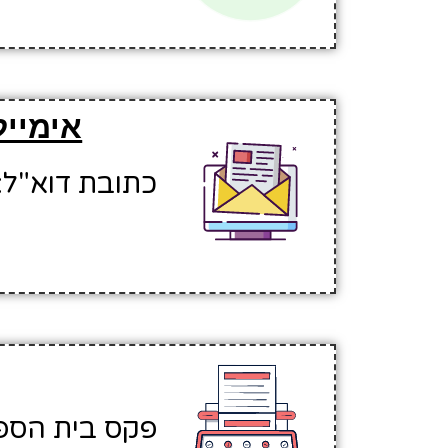
אימייל
כתובת דוא"ל: rahbal1@hinuchm.k12.il
פקס בית הספר: 919578