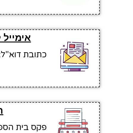
אימייל 
כתובת דוא"ל: akovsch1@hinuchm.k12.il
ה
פקס בית הספר: 978202