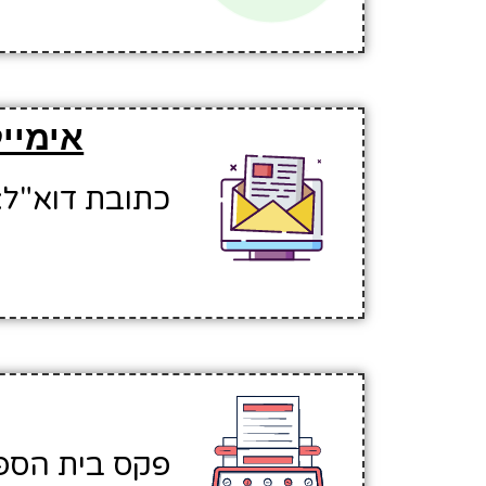
אימיי
כתובת דוא"ל: titsa@hinuchm.k12.il
פקס בית הספר: 436117