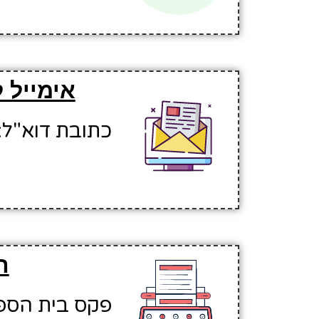
אימייל 
כתובת דוא"ל: riamsha44@hinuchm.k12.il
ה
פקס בית הספר: 201707