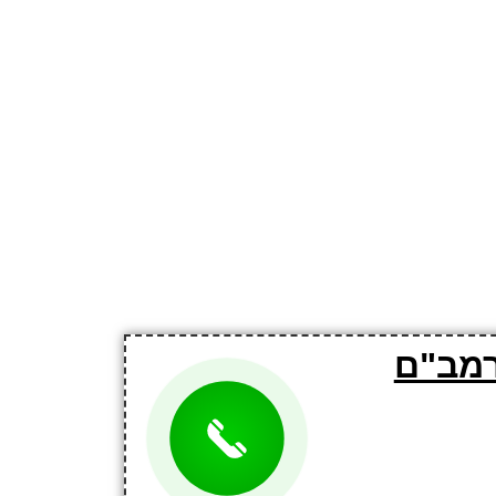
רמב"ם