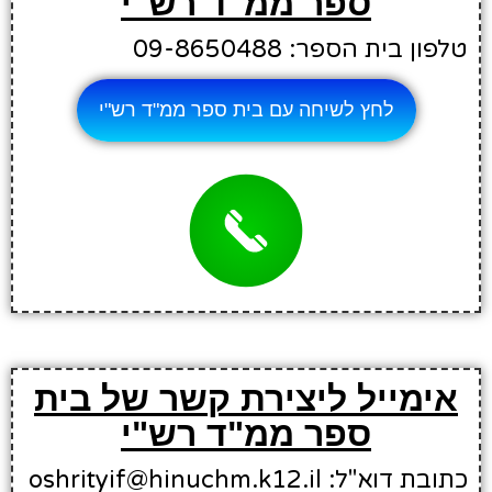
ספר ממ"ד רש"י
טלפון בית הספר: 09-8650488
לחץ לשיחה עם בית ספר ממ"ד רש"י
אימייל ליצירת קשר של בית
ספר ממ"ד רש"י
כתובת דוא"ל: oshrityif@hinuchm.k12.il