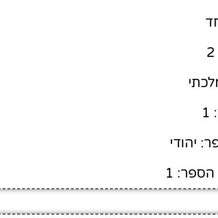
חד
לכתי
1
: יהודי
הספר: 1