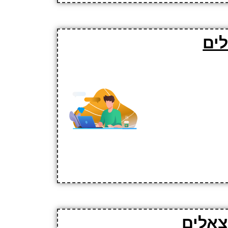
לים
צאלים