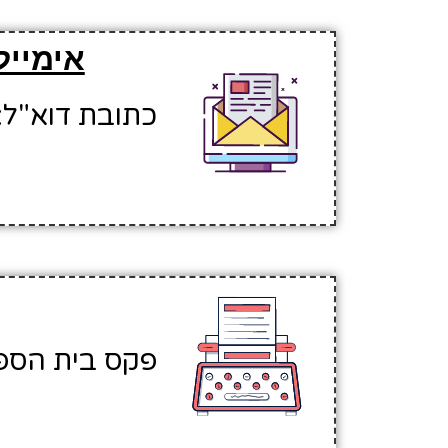
אימייל
כתובת דוא"ל: natisr1@hinuchm.k12.il
פקס בית הספר: 603892