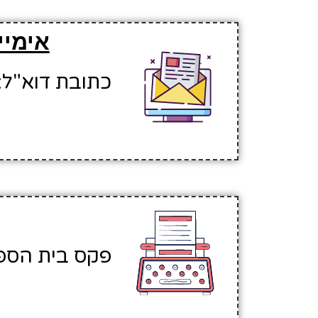
אימיי
כתובת דוא"ל: fatadr@hinuchm.k12.il
פקס בית הספר: 987340