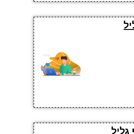
יל
גליל