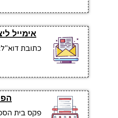
אימייל לי
כתובת דוא"ל: amsam@hinuchm.k12.il
הפק
פקס בית הספר: 032983