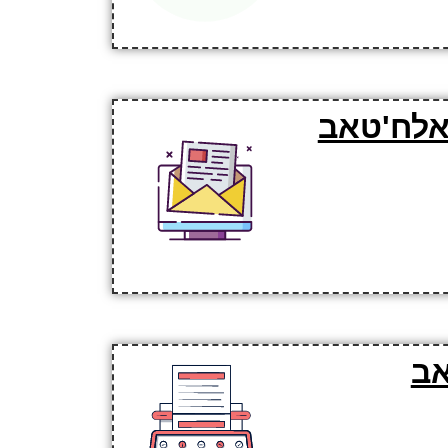
 אלח'טאב
אב