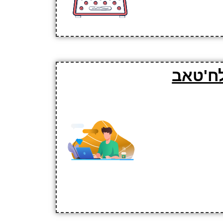
לח'טאב