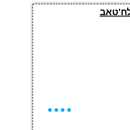
לח'טאב