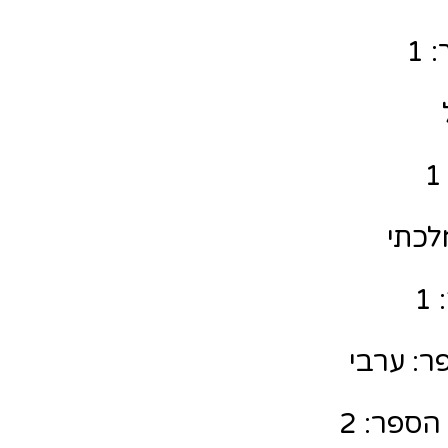
 1
לכתי
1
ר: ערבי
הספר: 2