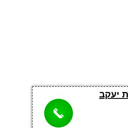
ת יעקב