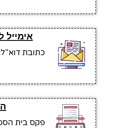
אימייל ל
כתובת דוא"ל: naiahshl@hinuchm.k12.il
הפ
פקס בית הספר: 214408