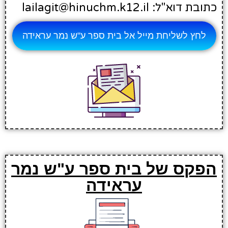
כתובת דוא"ל: lailagit@hinuchm.k12.il
לחץ לשליחת מייל אל בית ספר ע"ש נמר עראידה
הפקס של בית ספר ע"ש נמר
עראידה