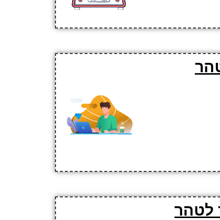
טהר
 לטהר