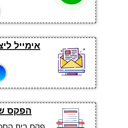
אימייל לי
ל
הפקס של
פקס בית הספר: 737015