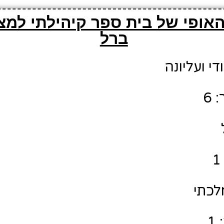
אופי של בית ספר קיהילתי למצו
ברל
די ועליונה
 6
לכתי
1