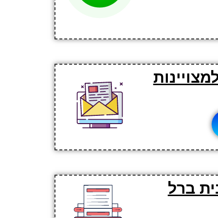
מצויינות
ית ברל