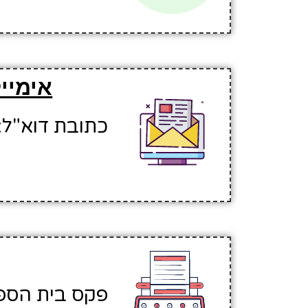
אימיי
כתובת דוא"ל: tshevanam@hinuchm.k12.il
פקס בית הספר: 761503