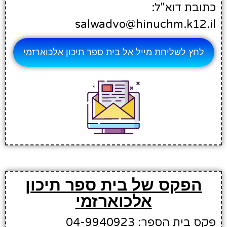
כתובת דוא"ל:
salwadvo@hinuchm.k12.il
לחץ לשליחת מייל אל בית ספר תיכון אלכוארזמי
הפקס של בית ספר תיכון
אלכוארזמי
פקס בית הספר: 04-9940923