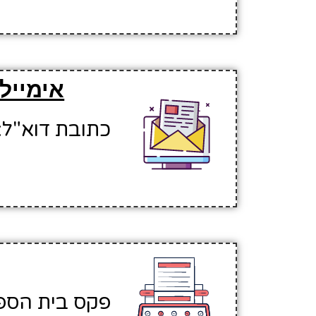
אימייל
כתובת דוא"ל: ffagil@hinuchm.k12.il
פקס בית הספר: 653526