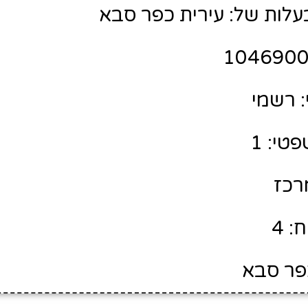
לות של: עירית כפר סבא
 רשמי
טי: 1
מרכז
: 4
כפר סבא