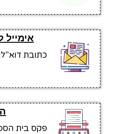
אימייל ל
כתובת דוא"ל: tishi@hinuchm.k12.il
הפ
פקס בית הספר: 441697