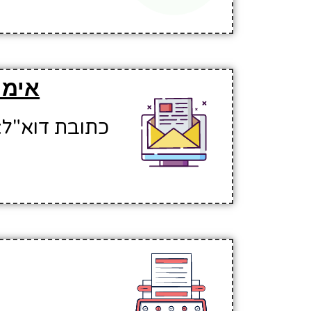
אימי
כתובת דוא"ל: eltsa2@hinuchm.k12.il