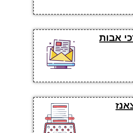
י אבות
אנז