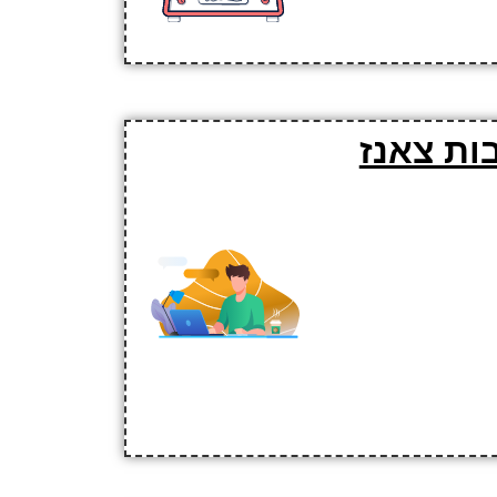
ות צאנז