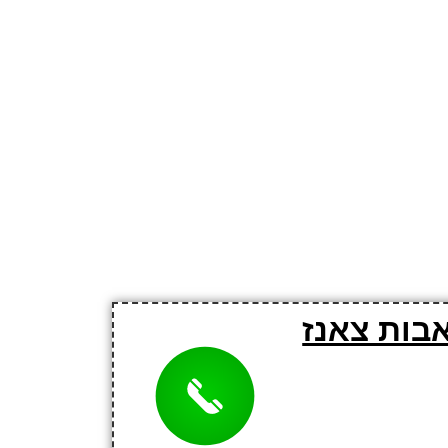
בות צאנז