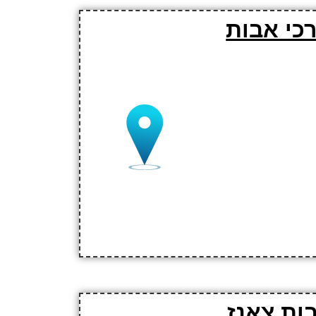
כי אבות
ות צאנז