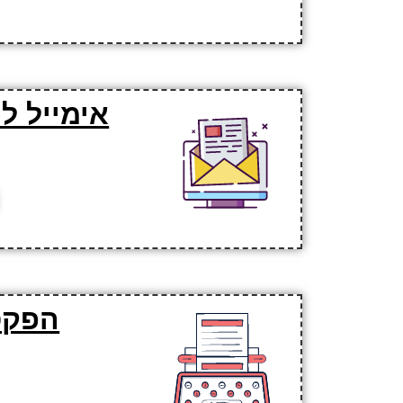
אימייל ל
הפקס