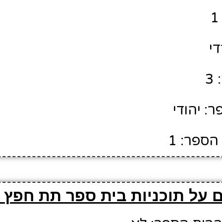
די
3
: יהודי
הספר: 1
 על תוכניות בית ספר תת חפץ 