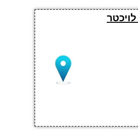
לויכטר