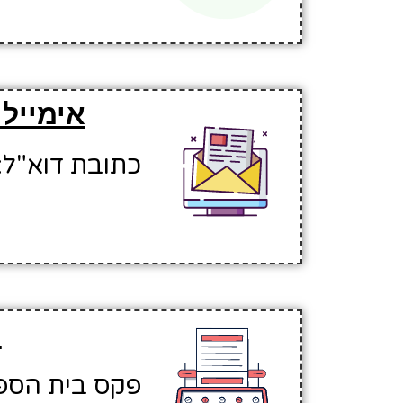
אימייל
כתובת דוא"ל: yalan4@hinuchm.k12.il
ה
פקס בית הספר: 423587