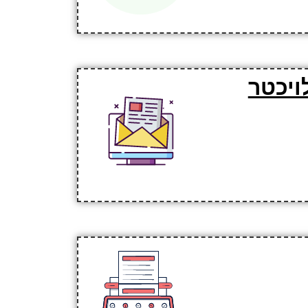
ויכטר