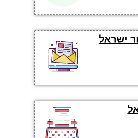
ר ישראל
ל