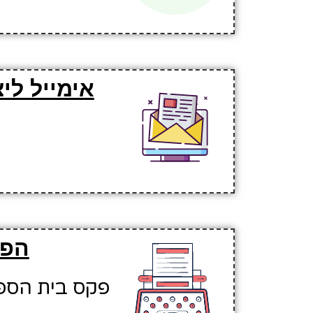
אימייל לי
הפק
פקס בית הספר: 869328