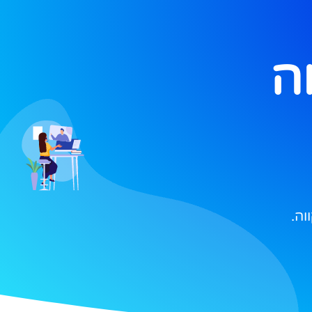
ה
וה.