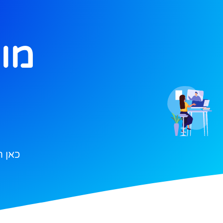
מונ
כאן 