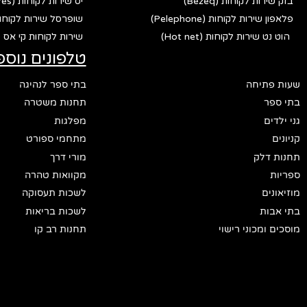
בזק שירות לקוחות (Bezeq)
יס שירות לקוחות (Yes)
פלאפון שירות לקוחות (Pelephone)
שופרסל שירות לקוחות (fersal
הוט נט שירות לקוחות (Hot net)
שירות לקוחות קי אס פי (p
טלפונים נוספ
שעות פתיחה
בתי ספר לנהיגה
בתי ספר
תחנות משטרה
גני ילדים
מפלגות
קניונים
מתחמי ספורט
תחנות דלק
מורי דרך
ספריות
מקוואות טהרה
מוזיאונים
לשכות תעסוקה
בתי אבות
לשכות בריאות
מוסכים ומכוני רישוי
תחנות רב קו