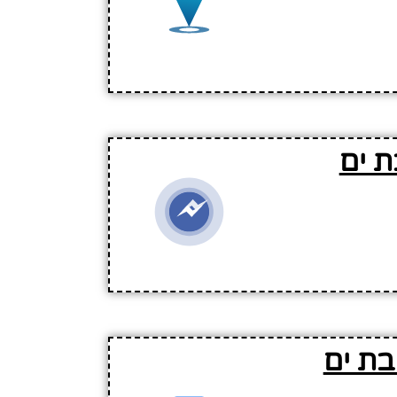
ת ים
בת ים