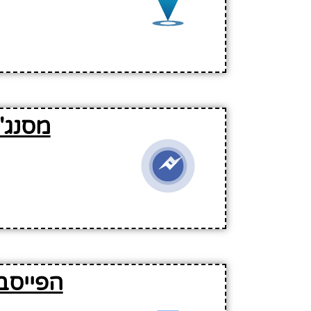
מסנג'
הפייסב