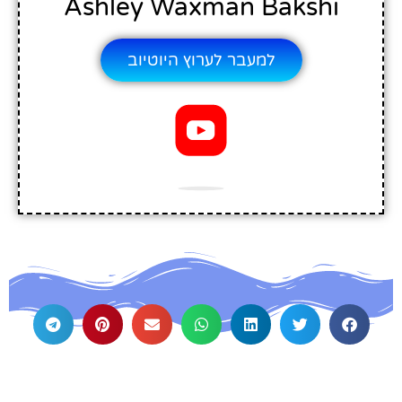
Ashley Waxman Bakshi
למעבר לערוץ היוטיוב