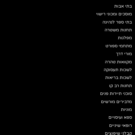
ות
ומכוני רישוי
ר לנהיגה
משטרה
ספורט
ך
ת טהרה
תעסוקה
בריאות
ב קו
יירות פנים
ם מורשים
סויים
יניים
יפוצים