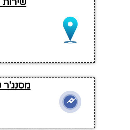
שירות 
מסנג'ר 