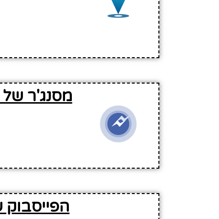
מסנג'ר של 
הפייסבוק ש