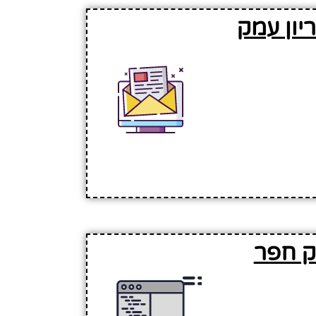
יון עמק
ק חפר