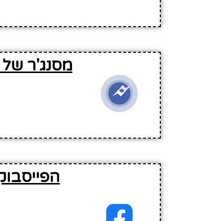
מסנג'ר של 
הפייסבוק