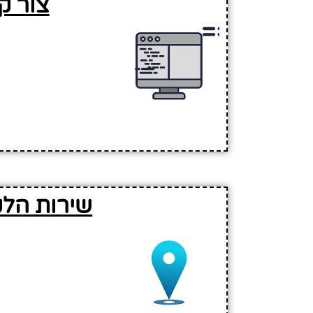
צור ק
שירות הלק