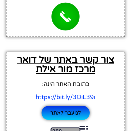
צור קשר באתר של דואר
מרכז מור אילת
כתובת האתר הינה:
https://bit.ly/3OiL39i
למעבר לאתר