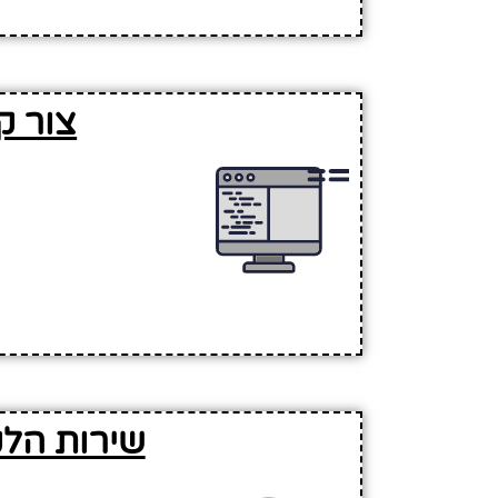
צור ק
שירות הלק