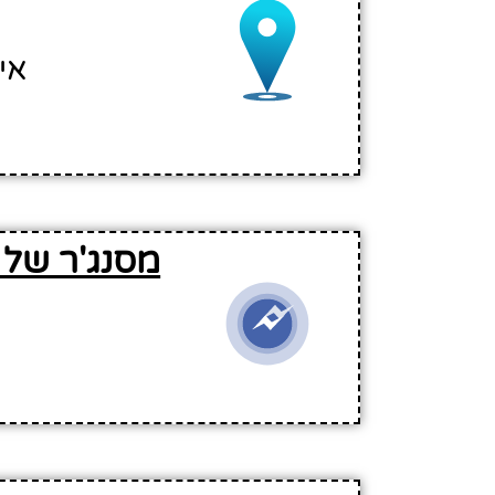
איינשטיין
מסנג'ר של 