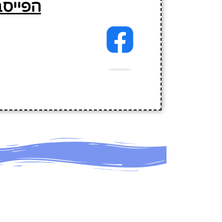
הפייסב