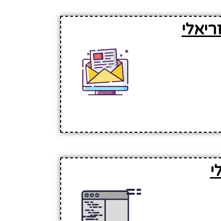
ריאלי
י