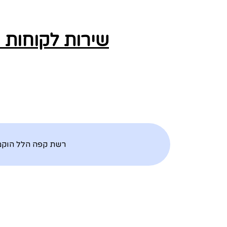
שירות לקוחות 
רשת קפה הלל הוקמה ב־1998, על ידי קובי ויוסי שרף, אב ובנו. הסניף הראשון נפת