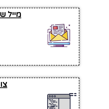
מייל ש
צו