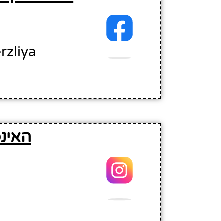
ar Herzliya
האינ