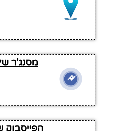
מסנג'ר של
הפייסבוק ש