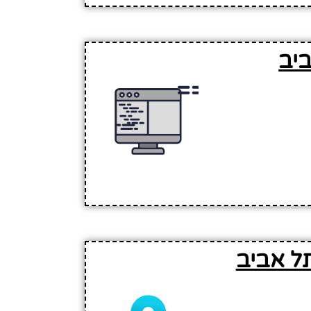
יב
ל אביב