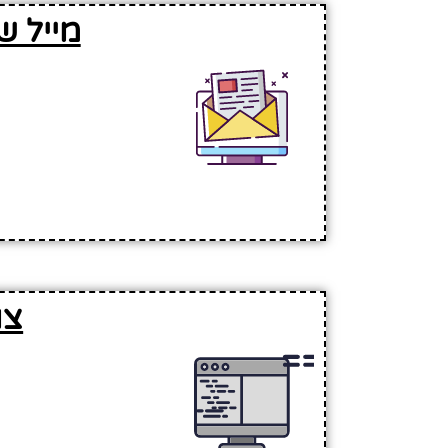
מייל ש
צו