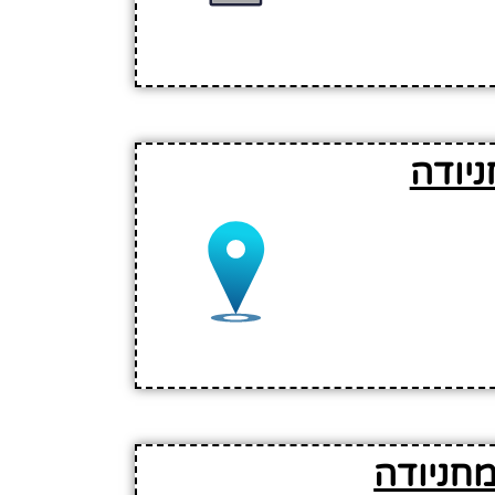
יודה
חניודה