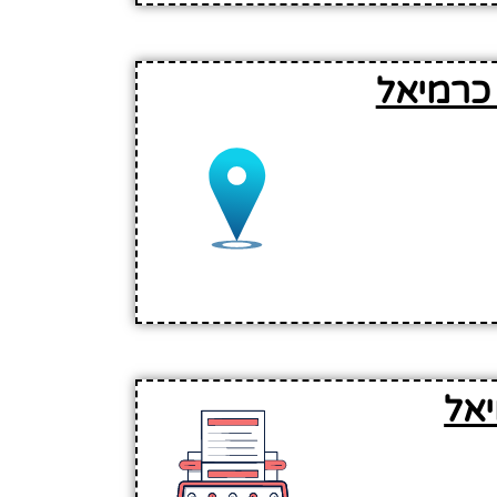
כרמיאל
אל