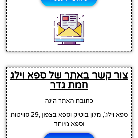
צור קשר באתר של ספא וילג
חמת גדר
כתובת האתר הינה
ספא וילג', מלון בוטיק וספא בצפון ,29 סוויטות
וספא מיוחד