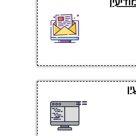
דיעין
ן