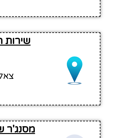
שירות ה
צאלון 21, מודיעין מכבים רעו
מסנג'ר ש