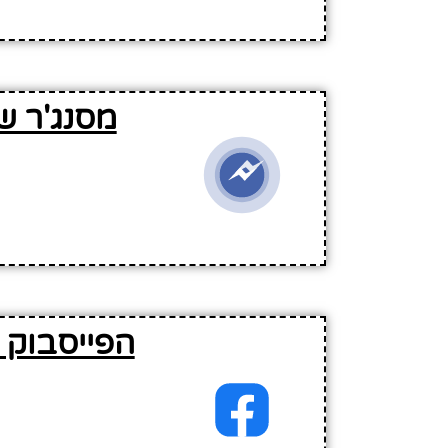
מסנג'ר ש
הפייסבוק 