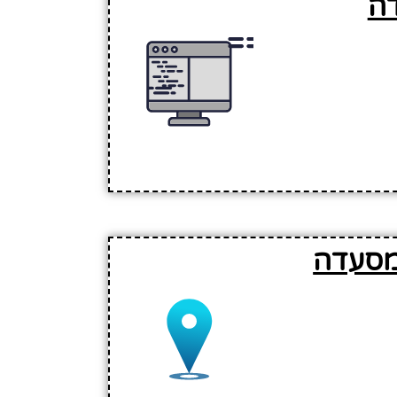
ה
מסעדה