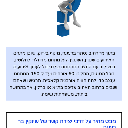
בתוך מדרחוב נסתר ברעננה, מוקף בירוק, שוכן מתחם
האירועים שנקין. השנקין הוא מתחם מודולרי לחלוטין,
ובשילוב עם החצר המהממת שלנו יכול לערוך אירועים
מכל הסוגים, החל מ-60 אורחים ועד ל-150. המתחם
עוצב כדי לתת חוויה אורבנית קלאסית. תרגישו שאתם
יושבים ברחוב האהוב עליכם בת"א או ברלין, אך בתחושה
ביתית, משפחתית נעימה.
מבט מהיר על דרכי יצירת קשר של שינקין בר
רעננה