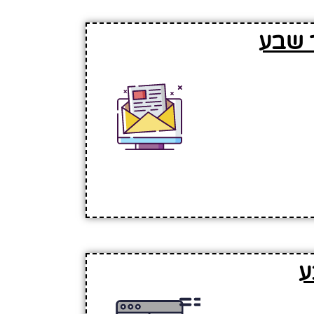
ר שבע
ע