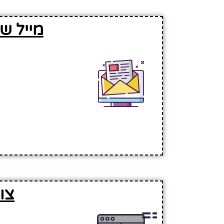
מייל ש
צו