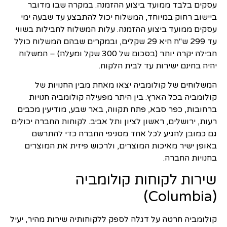
עסקים בלבד ממועד ביצוע ההזמנה. במקרה שבו מדובר
ביישוב רחוק במיוחד, המשלוח יכול להתבצע עד שבעה ימי
עסקים ממועד ביצוע ההזמנה. עלות המשלוח לחבילות בשווי
עד 299 ש"ח היא 29 שקלים, ובמקרים שבהם המשלוח כולל
חבילה יקרה יותר (בסכום של 300 שקל ומעלה) – המשלוח
יהיה בחינם ישירות עד לבית הלקוח.
המשלוחים של קולומביה יצאו מאחת מבין החנויות של
קולומביה בכל הארץ. בין היתר מפעילה קולומביה חנויות
ברחובות, כפר סבא, פתח תקווה, באר שבע, מודיעין מכבים
רעות, ירושלים, ראשון לציון ותל אביב. לקוחות החברה יכולים
גם כמובן להגיע לכל אחד מסניפי החברה כדי להתרשם
באופן ישיר מאיכות המוצרים, ולרכוש פיזית את המוצרים
בחנויות החברה.
שירות לקוחות קולומביה
(Columbia)
קולומביה חרטה על דגלה לספק ללקוחותיה שירות מהיר, יעיל