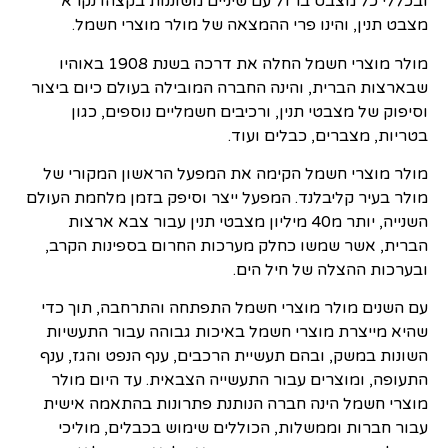
ובכללי כל מצבט ברזל עם שיניים משוננות בקצהו נקרא
מצבט תנין, והינו פרי ההמצאה של מולר מוצרי חשמל.
מולר מוצרי חשמל החלה את דרכה בשנת 1908 באוהיו
שבארצות הברית, והינה החברה המובילה בעולם כיום ביצור
וסיפוק של מצבטי תנין, ורכיבים חשמליים נוספים, כגון
בטריות, מצברים, כבלים ועוד.
מולר מוצרי חשמל הקימה את המפעל הראשון המקורי של
מולר בעיר קליבלנד. המפעל ייצר וסיפק בזמן מלחמת העולם
השנייה, יותר מ40 מיליון מצבטי תנין עבור צבא ארצות
הברית, אשר שמשו כחלק מערכות החרום בספינות הקרב,
ובערכות ההצלה של חיל הים.
עם השנים מולר מוצרי חשמל התפתחה והתרחבה, תוך כדי
שהיא מייצרת מוצרי חשמל באיכות גבוהה עבור התעשיות
השונות במשק, ובהם תעשיית הרכבים, ענף הנפט והגז, ענף
התעופה, ומוצרים עבור התעשייה הצבאית. עד היום מולר
מוצרי חשמל הינה חברה הנותנת פתרונות בהתאמה אישית
עבור חברות וממשלות, הכוללים שימוש בכבלים, מוליכי